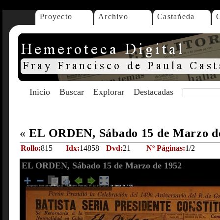
Proyecto
Archivo
Castañeda
Inicio
Buscar
Explorar
Destacadas
«
EL ORDEN, Sábado 15 de Marzo d
Rollo:
815
Idx:
14858
Dvd:
21
Nº Páginas:
1/2
EL ORDEN, Sábado 15 de Marzo de 1952