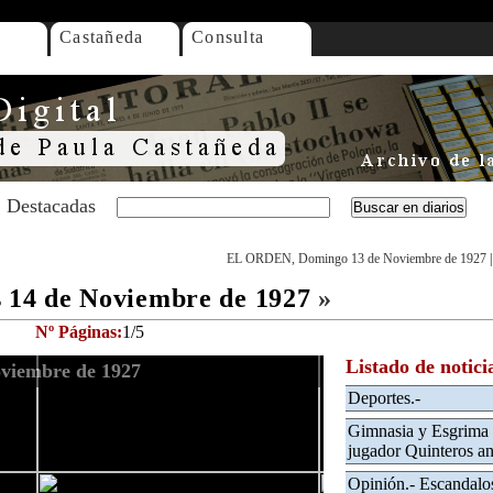
Castañeda
Consulta
Destacadas
EL ORDEN, Domingo 13 de Noviembre de 1927
14 de Noviembre de 1927
»
Nº Páginas:
1/5
Listado de notici
viembre de 1927
Deportes.-
Gimnasia y Esgrima 
jugador Quinteros anó
Opinión.- Escandalo