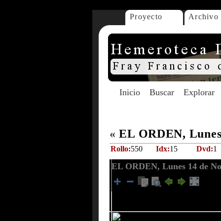
Proyecto
Archivo
Inicio
Buscar
Explorar
«
EL ORDEN, Lunes 
Rollo:
550
Idx:
15
Dvd:
1
EL ORDEN, Lunes 14 de No