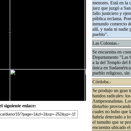
menores. Está en la c
juez que juzgó a San
fallo justiciero y ej
pública reclama. Por
inmundo comercio de 
allí, y nada ni nadie
pueblo".
Las Colonias.-
Se encuentra en cons
Departamento "Las Co
a la del Templo del 
única en Sudamérica,
pueblo religioso, sin 
Córdoba.-
Se produjo un gran t
bandos radicales: los
Antipesonalistas. Los
l siguiente enlace:
disturbio provocando 
cuales no hubo que l
habría detectado a lo
el tumulto que se pr
encuentra ubicado el