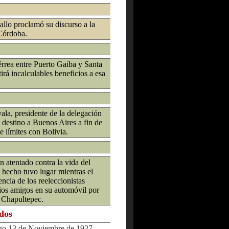
llo proclamó su discurso a la
 Córdoba.
érrea entre Puerto Gaiba y Santa
rá incalculables beneficios a esa
ala, presidente de la delegación
 destino a Buenos Aires a fin de
de límites con Bolivia.
 atentado contra la vida del
hecho tuvo lugar mientras el
encia de los reeleccionistas
ios amigos en su automóvil por
e Chapultepec.
ados
 13 de Noviembre de 1927