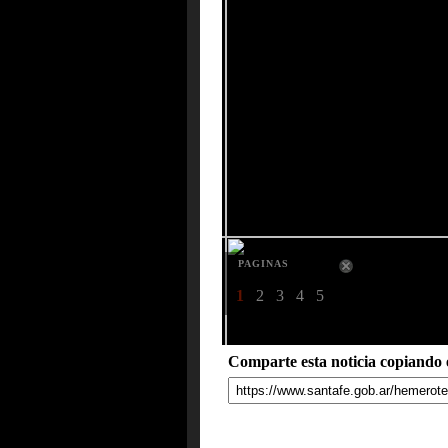
PAGINAS
1
2
3
4
5
Comparte esta noticia copiando e