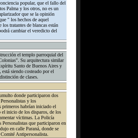
onciencia popular, que el fallo del
tos Palma y los otros, no es un
emplarizador que se la opinión
que " los hechos de aquel
los tratantes de blancas están
 podrá cambiar el veredicto del
trucción el templo parroquial del
lonias". Su arquitectura similar
Espíritu Santo de Buenos Aires y
 está siendo costeado por el
distinción de clases.
umulto donde participaron dos
 Personalistas y los
 primeros habrían iniciado el
el inicio de los disparos, de los
amentar víctimas. La Policía
s Personalistas que participaron en
odujo en calle Paraná, donde se
 Comité Antipersonalista.