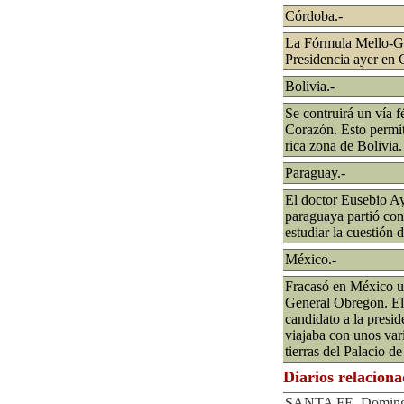
Córdoba.-
La Fórmula Mello-Ga
Presidencia ayer en
Bolivia.-
Se contruirá un vía f
Corazón. Esto permiti
rica zona de Bolivia.
Paraguay.-
El doctor Eusebio Ay
paraguaya partió con
estudiar la cuestión 
México.-
Fracasó en México un
General Obregon. El 
candidato a la presid
viajaba con unos var
tierras del Palacio d
Diarios relacion
SANTA FE, Domingo