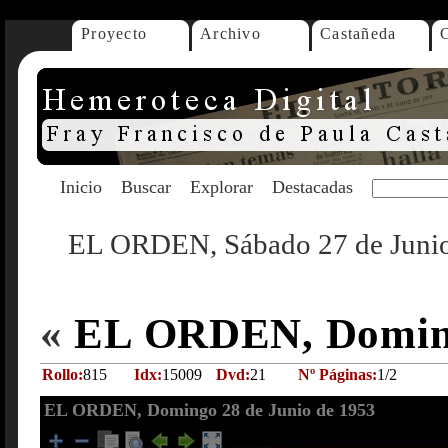
Proyecto
Archivo
Castañeda
Inicio
Buscar
Explorar
Destacadas
EL ORDEN, Sábado 27 de Junio
«
EL ORDEN, Doming
Rollo:
815
Idx:
15009
Dvd:
21
Nº Páginas:
1/2
EL ORDEN, Domingo 28 de Junio de 1953