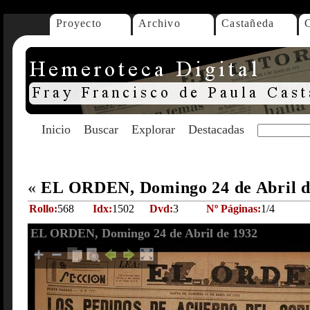
Proyecto
Archivo
Castañeda
Inicio
Buscar
Explorar
Destacadas
«
EL ORDEN, Domingo 24 de Abril 
Rollo:
568
Idx:
1502
Dvd:
3
Nº Páginas:
1/4
EL ORDEN, Domingo 24 de Abril de 1932