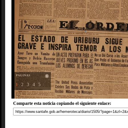
PAGINAS
1
2
3
4
5
Comparte esta noticia copiando el siguiente enlace: