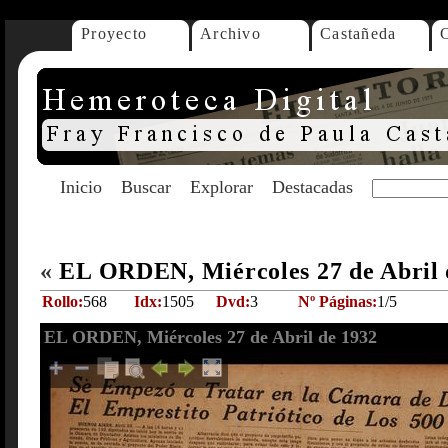
Proyecto
Archivo
Castañeda
Inicio
Buscar
Explorar
Destacadas
«
EL ORDEN, Miércoles 27 de Abril
Rollo:
568
Idx:
1505
Dvd:
3
Nº Páginas:
1/5
EL ORDEN, Miércoles 27 de Abril de 1932