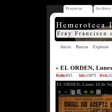
Proyecto
Archivo
Inicio
Buscar
Explorar
«
EL ORDEN, Lunes 
Rollo:
815
Idx:
15075
Dvd:
21
EL ORDEN, Lunes 14 de Sep