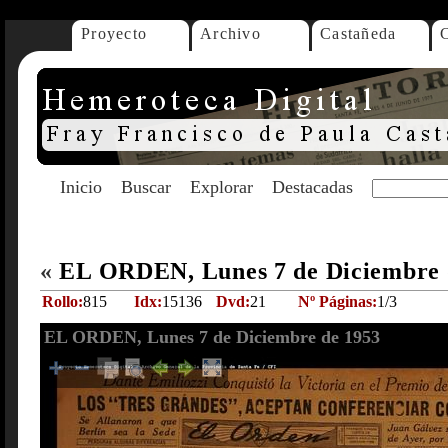
Proyecto
Archivo
Castañeda
Inicio
Buscar
Explorar
Destacadas
«
EL ORDEN, Lunes 7 de Diciembre 
Rollo:
815
Idx:
15136
Dvd:
21
Nº Páginas:
1/3
EL ORDEN, Lunes 7 de Diciembre de 1953