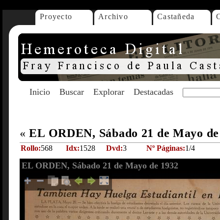
Proyecto
Archivo
Castañeda
Inicio
Buscar
Explorar
Destacadas
«
EL ORDEN, Sábado 21 de Mayo de
Rollo:
568
Idx:
1528
Dvd:
3
Nº Páginas:
1/4
EL ORDEN, Sábado 21 de Mayo de 1932