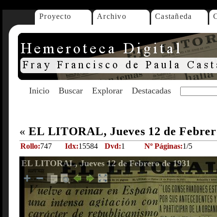
Proyecto
Archivo
Castañeda
Inicio
Buscar
Explorar
Destacadas
«
EL LITORAL, Jueves 12 de Febrer
Rollo:
747
Idx:
15584
Dvd:
1
Nº Páginas:
1/5
EL LITORAL, Jueves 12 de Febrero de 1931