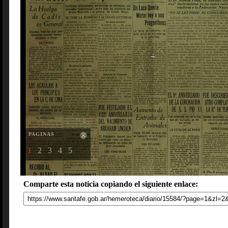
PAGINAS
1
2
3
4
5
Comparte esta noticia copiando el siguiente enlace: