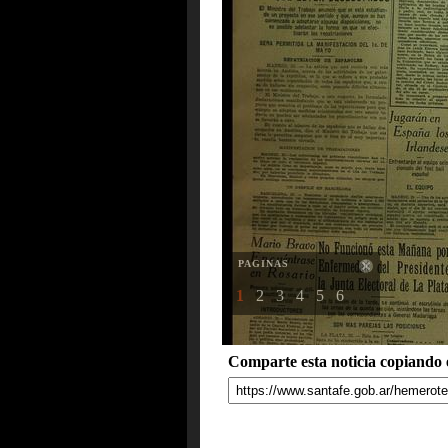
PAGINAS
1
2
3
4
5
6
Comparte esta noticia copiando e