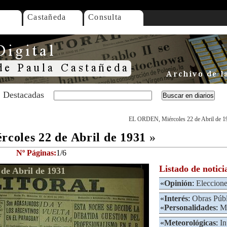
Castañeda
Consulta
Destacadas
EL ORDEN, Miércoles 22 de Abril de 1
oles 22 de Abril de 1931
»
Nº Páginas:
1/6
Listado de notici
de Abril de 1931
«
Opinión
:
Eleccion
«
Interés
:
Obras Púb
«
Personalidades
:
Mi
«
Meteorológicas
:
In