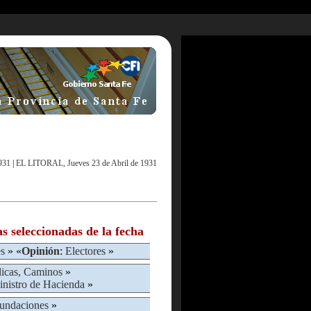
931
|
EL LITORAL, Jueves 23 de Abril de 1931
as seleccionadas de la fecha
es
» «
Opinión
:
Electores
»
licas, Caminos
»
nistro de Hacienda
»
undaciones
»