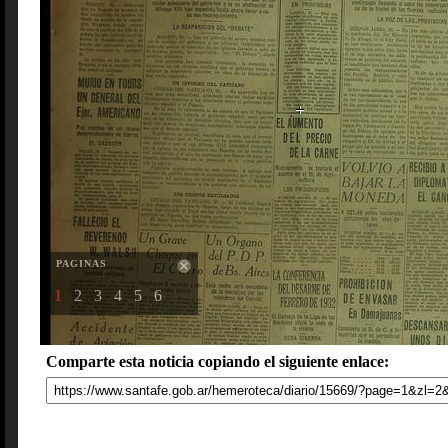
PAGINAS
1
2
3
4
5
6
Comparte esta noticia copiando el siguiente enlace: