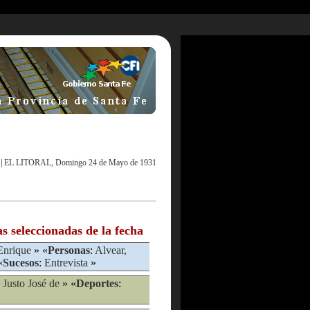
|
EL LITORAL, Domingo 24 de Mayo de 1931
as seleccionadas de la fecha
Enrique
» «
Personas
:
Alvear,
«
Sucesos
:
Entrevista
»
 Justo José de
» «
Deportes
: