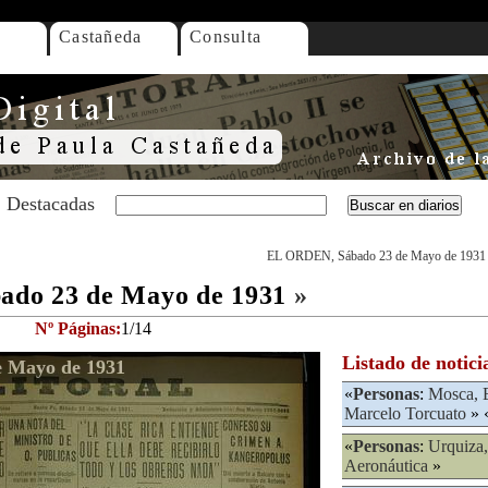
Castañeda
Consulta
Destacadas
EL ORDEN, Sábado 23 de Mayo de 1931
do 23 de Mayo de 1931
»
Nº Páginas:
1/14
Listado de notici
 Mayo de 1931
«
Personas
:
Mosca, 
Marcelo Torcuato
» 
«
Personas
:
Urquiza,
Aeronáutica
»