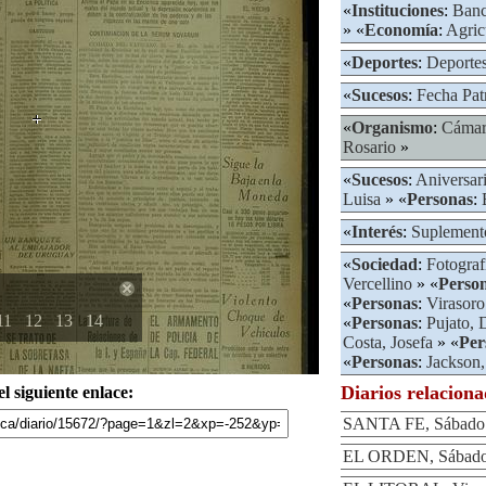
«
Instituciones
:
Banc
» «
Economía
:
Agric
«
Deportes
:
Deportes
«
Sucesos
:
Fecha Pat
«
Organismo
:
Cámar
Rosario
»
«
Sucesos
:
Aniversar
Luisa
» «
Personas
:
«
Interés
:
Suplement
«
Sociedad
:
Fotograf
Vercellino
» «
Perso
«
Personas
:
Virasoro
11
12
13
14
«
Personas
:
Pujato,
Costa, Josefa
» «
Per
«
Personas
:
Jackson,
Diarios relacion
l siguiente enlace:
SANTA FE, Sábado 
EL ORDEN, Sábado 