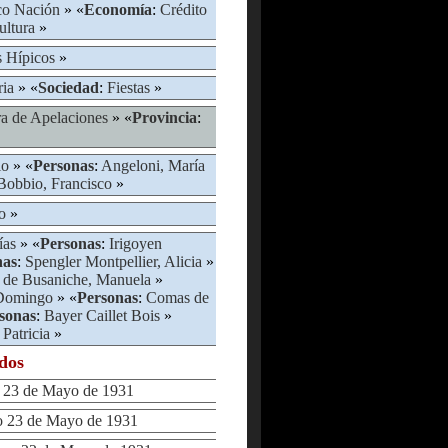
o Nación
» «
Economía
:
Crédito
ultura
»
 Hípicos
»
ria
» «
Sociedad
:
Fiestas
»
a de Apelaciones
» «
Provincia
:
io
» «
Personas
:
Angeloni, María
Bobbio, Francisco
»
o
»
ías
» «
Personas
:
Irigoyen
nas
:
Spengler Montpellier, Alicia
»
 de Busaniche, Manuela
»
 Domingo
» «
Personas
:
Comas de
sonas
:
Bayer Caillet Bois
»
 Patricia
»
ados
23 de Mayo de 1931
23 de Mayo de 1931