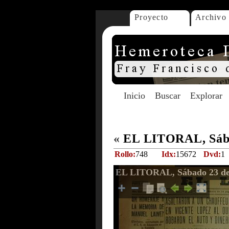
Proyecto
Archivo
Inicio
Buscar
Explorar
«
EL LITORAL, Sába
Rollo:
748
Idx:
15672
Dvd:
1
EL LITORAL, Sábado 23 de