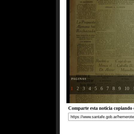
PAGINAS
1
2
3
4
5
6
7
8
9
10
Comparte esta noticia copiando e