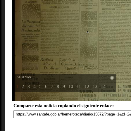
PAGINAS
1
2
3
4
5
6
7
8
9
10
11
12
13
14
Comparte esta noticia copiando el siguiente enlace: