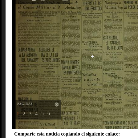
PAGINAS
1
2
3
4
5
6
Comparte esta noticia copiando el siguiente enlace: