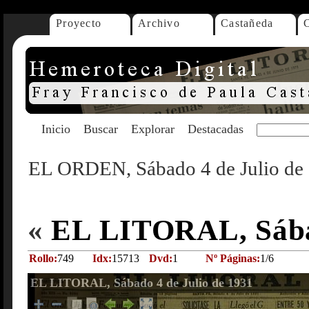
Proyecto
Archivo
Castañeda
Inicio
Buscar
Explorar
Destacadas
EL ORDEN, Sábado 4 de Julio de
«
EL LITORAL, Sábad
Rollo:
749
Idx:
15713
Dvd:
1
Nº Páginas:
1/6
EL LITORAL, Sábado 4 de Julio de 1931