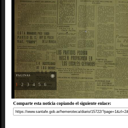
PAGINAS
1
2
3
4
5
6
Comparte esta noticia copiando el siguiente enlace: