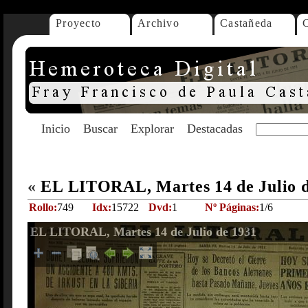
Proyecto
Archivo
Castañeda
Inicio
Buscar
Explorar
Destacadas
«
EL LITORAL, Martes 14 de Julio 
Rollo:
749
Idx:
15722
Dvd:
1
Nº Páginas:
1/6
EL LITORAL, Martes 14 de Julio de 1931