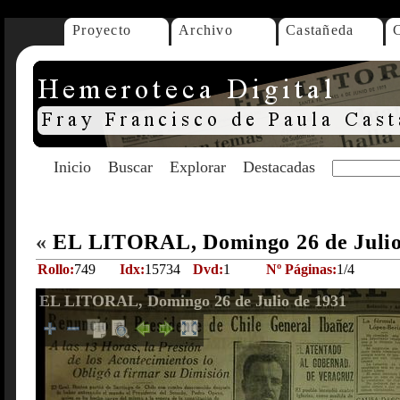
Proyecto
Archivo
Castañeda
Inicio
Buscar
Explorar
Destacadas
«
EL LITORAL, Domingo 26 de Julio
Rollo:
749
Idx:
15734
Dvd:
1
Nº Páginas:
1/4
EL LITORAL, Domingo 26 de Julio de 1931