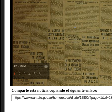
PAGINAS
1
2
3
4
5
6
Comparte esta noticia copiando el siguiente enlace: