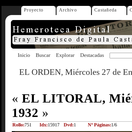
Proyecto
Archivo
Castañeda
Inicio
Buscar
Explorar
Destacadas
EL ORDEN, Miércoles 27 de En
«
EL LITORAL, Miérc
1932
»
Rollo:
751
Idx:
15917
Dvd:
1
Nº Páginas:
1/6