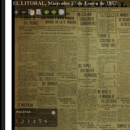
EL LITORAL, Miércoles 27 de Enero de 1932
PAGINAS
1
2
3
4
5
6