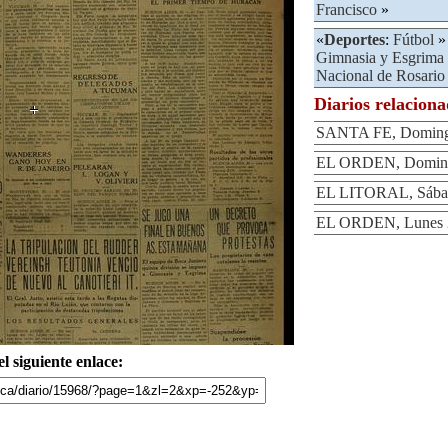
Francisco
»
«
Deportes
:
Fútbol
»
Gimnasia y Esgrima
Nacional de Rosario
Diarios relacion
SANTA FE, Domingo
EL ORDEN, Domingo
EL LITORAL, Sábad
EL ORDEN, Lunes 2
l siguiente enlace: