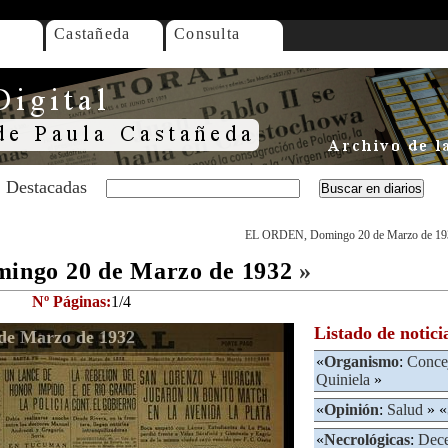
Castañeda
Consulta
Destacadas
EL ORDEN, Domingo 20 de Marzo de 19
ngo 20 de Marzo de 1932
»
Nº Páginas:
1/4
Listado de notici
e Marzo de 1932
«
Organismo
:
Conce
Quiniela
»
«
Opinión
:
Salud
» «
«
Necrológicas
:
Dec