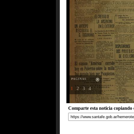
PAGINAS
1
2
3
4
Comparte esta noticia copiando e