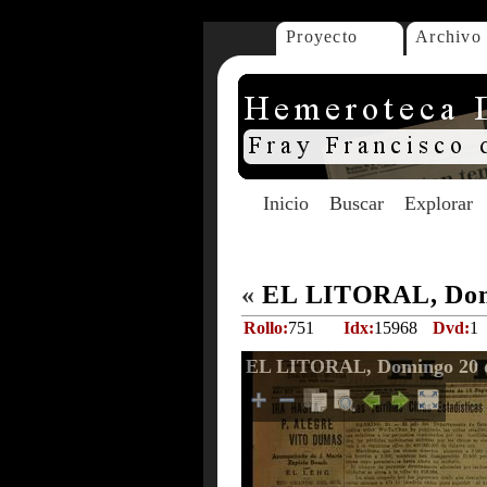
Proyecto
Archivo
Inicio
Buscar
Explorar
«
EL LITORAL, Domi
Rollo:
751
Idx:
15968
Dvd:
1
EL LITORAL, Domingo 20 d