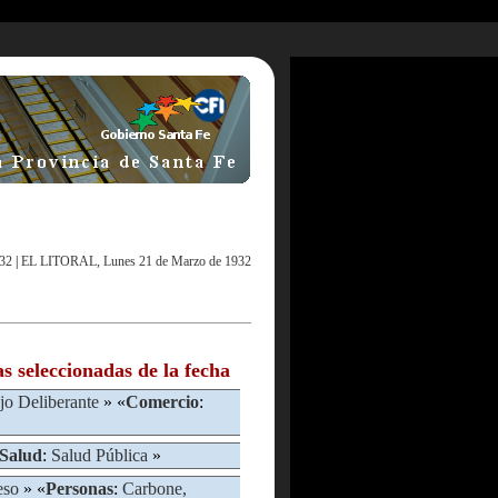
32
|
EL LITORAL, Lunes 21 de Marzo de 1932
as seleccionadas de la fecha
jo Deliberante
» «
Comercio
:
Salud
:
Salud Pública
»
eso
» «
Personas
:
Carbone,