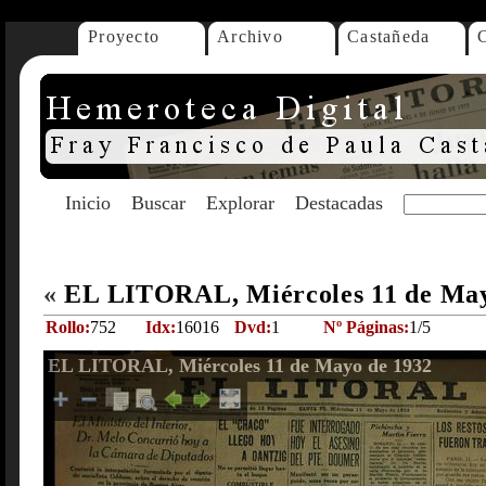
Proyecto
Archivo
Castañeda
Inicio
Buscar
Explorar
Destacadas
«
EL LITORAL, Miércoles 11 de Ma
Rollo:
752
Idx:
16016
Dvd:
1
Nº Páginas:
1/5
EL LITORAL, Miércoles 11 de Mayo de 1932