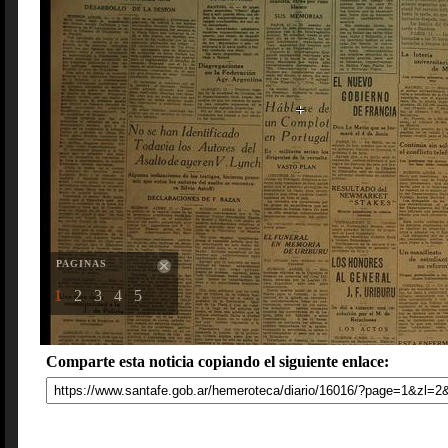
PAGINAS
1
2
3
4
5
Comparte esta noticia copiando el siguiente enlace: