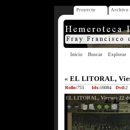
Proyecto
Archivo
Inicio
Buscar
Explorar
«
EL LITORAL, Viern
Rollo:
753
Idx:
16084
Dvd:
2
EL LITORAL, Viernes 22 de 