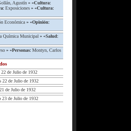
ollán, Agustín
» «
Cultura
:
ra
:
Exposiciones
» «
Cultura
:
ión Económica
» «
Opinión
:
na Química Municipal
» «
Salud
:
eso
» «
Personas
:
Montyn, Carlos
ados
22 de Julio de 1932
22 de Julio de 1932
1 de Julio de 1932
3 de Julio de 1932