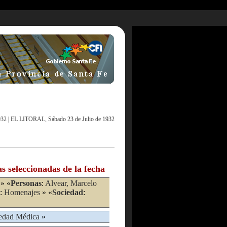
932
|
EL LITORAL, Sábado 23 de Julio de 1932
as seleccionadas de la fecha
» «
Personas
:
Alvear, Marcelo
:
Homenajes
» «
Sociedad
:
edad Médica
»