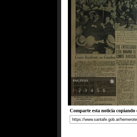
PAGINAS
1
2
3
4
5
6
Comparte esta noticia copiando e