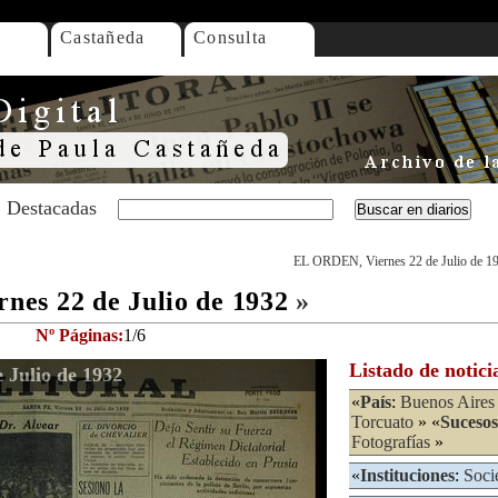
Castañeda
Consulta
Destacadas
EL ORDEN, Viernes 22 de Julio de 1
es 22 de Julio de 1932
»
Nº Páginas:
1/6
Listado de notici
Julio de 1932
«
País
:
Buenos Aires
Torcuato
» «
Sucesos
Fotografías
»
«
Instituciones
:
Soci