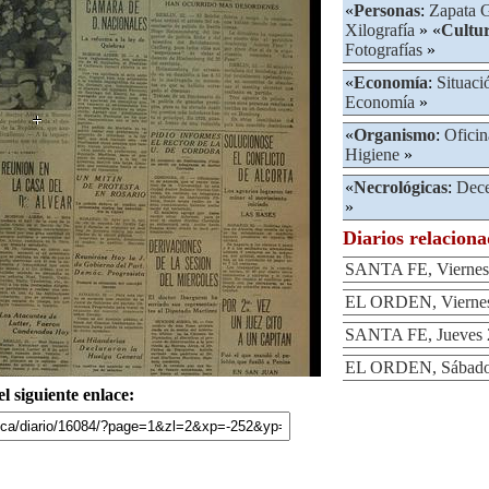
«
Personas
:
Zapata G
Xilografía
» «
Cultu
Fotografías
»
«
Economía
:
Situac
Economía
»
«
Organismo
:
Ofici
Higiene
»
«
Necrológicas
:
Dec
»
Diarios relacion
SANTA FE, Viernes 
EL ORDEN, Viernes 
SANTA FE, Jueves 2
EL ORDEN, Sábado 2
l siguiente enlace: