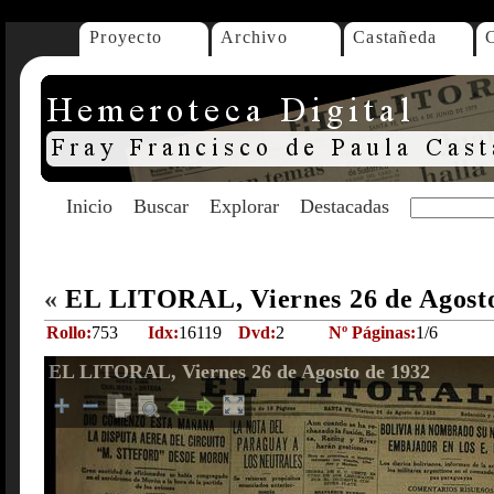
Proyecto
Archivo
Castañeda
Inicio
Buscar
Explorar
Destacadas
«
EL LITORAL, Viernes 26 de Agost
Rollo:
753
Idx:
16119
Dvd:
2
Nº Páginas:
1/6
EL LITORAL, Viernes 26 de Agosto de 1932