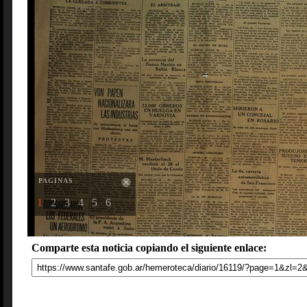
PAGINAS
1
2
3
4
5
6
Comparte esta noticia copiando el siguiente enlace: