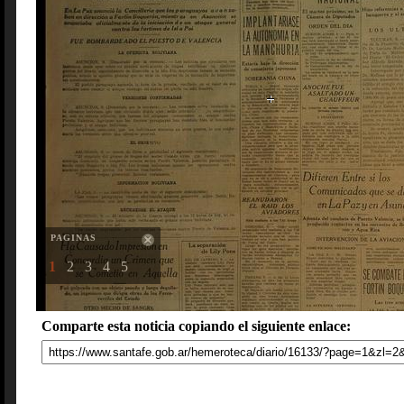
PAGINAS
1
2
3
4
5
Comparte esta noticia copiando el siguiente enlace: