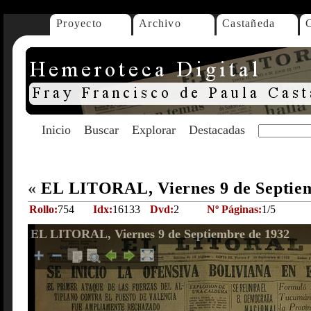
Proyecto
Archivo
Castañeda
Inicio
Buscar
Explorar
Destacadas
«
EL LITORAL, Viernes 9 de Septie
Rollo:
754
Idx:
16133
Dvd:
2
Nº Páginas:
1/5
EL LITORAL, Viernes 9 de Septiembre de 1932