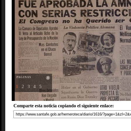
PAGINAS
1
2
3
4
5
Comparte esta noticia copiando el siguiente enlace: