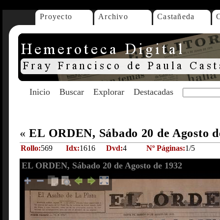
Proyecto
Archivo
Castañeda
Inicio
Buscar
Explorar
Destacadas
«
EL ORDEN, Sábado 20 de Agosto d
Rollo:
569
Idx:
1616
Dvd:
4
Nº Páginas:
1/5
EL ORDEN, Sábado 20 de Agosto de 1932