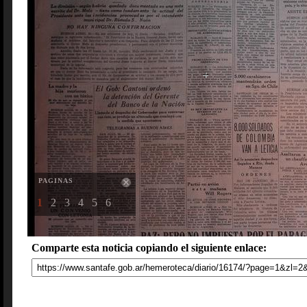
PAGINAS
1
2
3
4
5
6
Comparte esta noticia copiando el siguiente enlace: