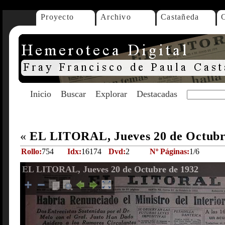
Proyecto
Archivo
Castañeda
Inicio
Buscar
Explorar
Destacadas
«
EL LITORAL, Jueves 20 de Octubr
Rollo:
754
Idx:
16174
Dvd:
2
Nº Páginas:
1/6
EL LITORAL, Jueves 20 de Octubre de 1932