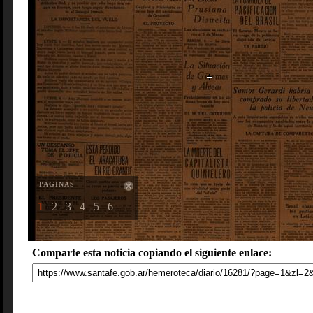
PAGINAS
1
2
3
4
5
6
Comparte esta noticia copiando el siguiente enlace: