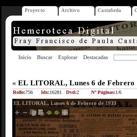
Proyecto
Archivo
Castañeda
Inicio
Buscar
Explorar
Destacadas
«
EL LITORAL, Lunes 6 de Febrero 
Rollo:
756
Idx:
16281
Dvd:
2
Nº Páginas:
1/6
EL LITORAL, Lunes 6 de Febrero de 1933