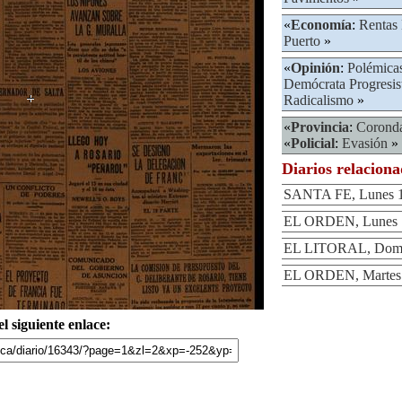
«
Economía
:
Rentas
Puerto
»
«
Opinión
:
Polémica
Demócrata Progresis
Radicalismo
»
«
Provincia
:
Corond
«
Policial
:
Evasión
»
Diarios relacion
SANTA FE, Lunes 10
EL ORDEN, Lunes 1
EL LITORAL, Domin
EL ORDEN, Martes 1
l siguiente enlace: