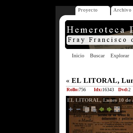
Proyecto
Archivo
Inicio
Buscar
Explorar
«
EL LITORAL, Lune
Rollo:
756
Idx:
16343
Dvd:
2
EL LITORAL, Lunes 10 de A