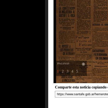
PAGINAS
1
2
3
4
5
Comparte esta noticia copiando e