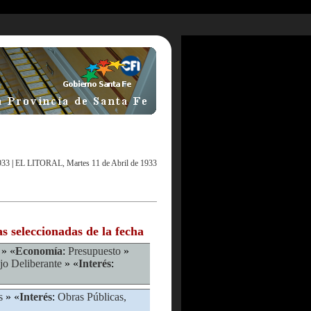
933
|
EL LITORAL, Martes 11 de Abril de 1933
as seleccionadas de la fecha
» «
Economía
:
Presupuesto
»
jo Deliberante
» «
Interés
:
s
» «
Interés
:
Obras Públicas,