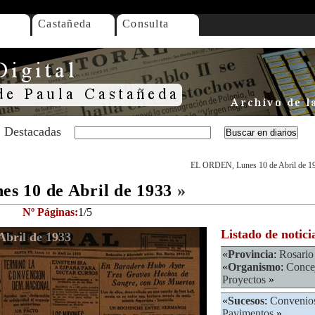
Castañeda
Consulta
Destacadas
EL ORDEN, Lunes 10 de Abril de 1
s 10 de Abril de 1933
»
Nº Páginas:
1/5
Listado de notici
bril de 1933
«
Provincia
:
Rosario
«
Organismo
:
Conce
Proyectos
»
«
Sucesos
:
Convenio
Pavimentos
»