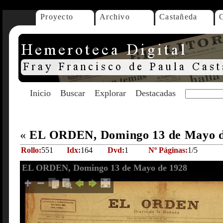
Proyecto
Archivo
Castañeda
Inicio
Buscar
Explorar
Destacadas
«
EL ORDEN, Domingo 13 de Mayo 
Rollo:
551
Idx:
164
Dvd:
1
Nº Páginas:
1/5
EL ORDEN, Domingo 13 de Mayo de 1928