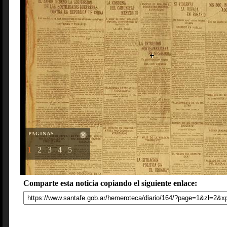
PAGINAS
1
2
3
4
5
Comparte esta noticia copiando el siguiente enlace: