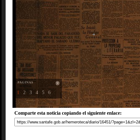
PAGINAS
1
2
3
4
5
6
Comparte esta noticia copiando el siguiente enlace: