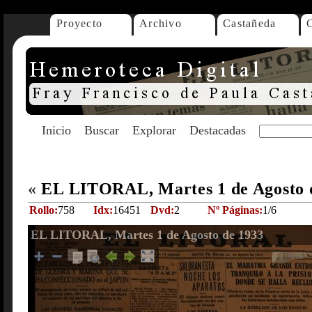
Proyecto
Archivo
Castañeda
Inicio
Buscar
Explorar
Destacadas
«
EL LITORAL, Martes 1 de Agosto 
Rollo:
758
Idx:
16451
Dvd:
2
Nº Páginas:
1/6
EL LITORAL, Martes 1 de Agosto de 1933