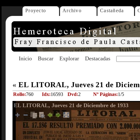
Proyecto
Archivo
Castañeda
Inicio
Buscar
Explorar
Destacadas
«
EL LITORAL, Jueves 21 de Diciem
Rollo:
760
Idx:
16593
Dvd:
2
Nº Páginas:
1/5
EL LITORAL, Jueves 21 de Diciembre de 1933