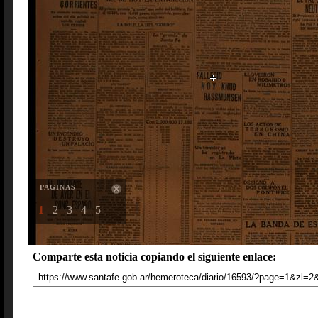
PAGINAS
1
2
3
4
5
Comparte esta noticia copiando el siguiente enlace: