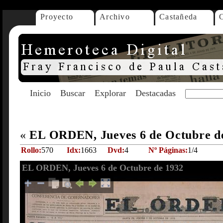
Proyecto
Archivo
Castañeda
Inicio
Buscar
Explorar
Destacadas
«
EL ORDEN, Jueves 6 de Octubre d
Rollo:
570
Idx:
1663
Dvd:
4
Nº Páginas:
1/4
EL ORDEN, Jueves 6 de Octubre de 1932