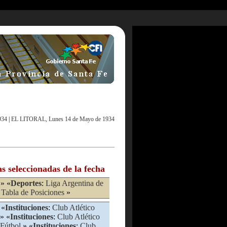
934
|
EL LITORAL, Lunes 14 de Mayo de 1934
as seleccionadas de la fecha
» «
Deportes
:
Liga Argentina de
:
Tabla de Posiciones
»
 «
Instituciones
:
Club Atlético
» «
Instituciones
:
Club Atlético
Fútbol
» «
Instituciones
:
Club