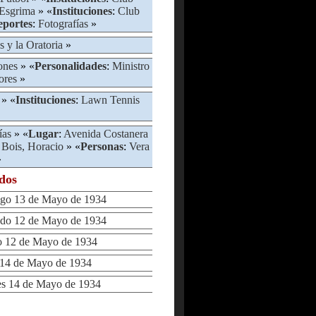
 Esgrima
» «
Instituciones
:
Club
eportes
:
Fotografías
»
s y la Oratoria
»
ones
» «
Personalidades
:
Ministro
ores
»
» «
Instituciones
:
Lawn Tennis
ías
» «
Lugar
:
Avenida Costanera
t Bois, Horacio
» «
Personas
:
Vera
»
ados
o 13 de Mayo de 1934
o 12 de Mayo de 1934
12 de Mayo de 1934
4 de Mayo de 1934
 14 de Mayo de 1934