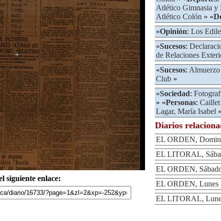
Atlético Gimnasia y
Atlético Colón
» «
D
«
Opinión
:
Los Edile
«
Sucesos
:
Declaraci
de Relaciones Exteri
«
Sucesos
:
Almuerzo
Club
»
«
Sociedad
:
Fotograf
» «
Personas
:
Caille
Lagar, María Isabel
Diarios relacion
EL ORDEN, Doming
EL LITORAL, Sábad
EL ORDEN, Sábado 
l siguiente enlace:
EL ORDEN, Lunes 1
EL LITORAL, Lunes