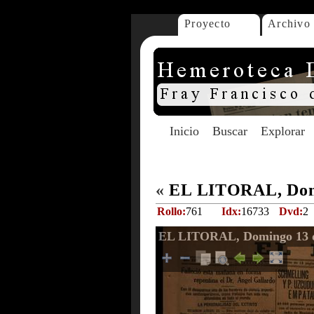
Proyecto
Archivo
Inicio
Buscar
Explorar
«
EL LITORAL, Domi
Rollo:
761
Idx:
16733
Dvd:
2
EL LITORAL, Domingo 13 d