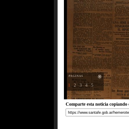
PAGINAS
1
2
3
4
5
Comparte esta noticia copiando e