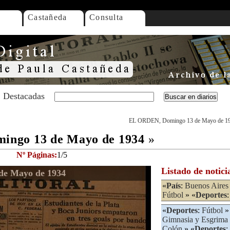
Castañeda
Consulta
Destacadas
EL ORDEN, Domingo 13 de Mayo de 1
ngo 13 de Mayo de 1934
»
Nº Páginas:
1/5
Listado de notici
e Mayo de 1934
«
País
:
Buenos Aires
Fútbol
» «
Deportes
«
Deportes
:
Fútbol
»
Gimnasia y Esgrima
Colón
» «
Deportes
: