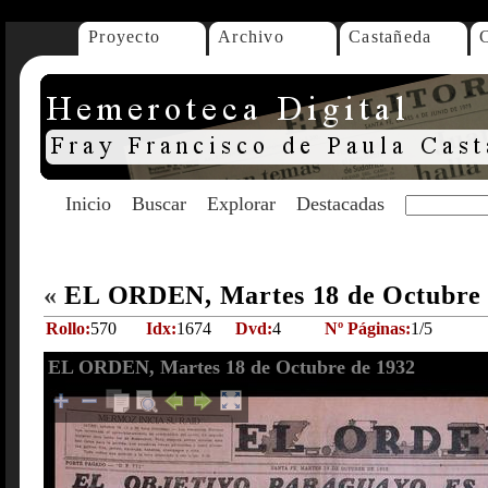
Proyecto
Archivo
Castañeda
Inicio
Buscar
Explorar
Destacadas
«
EL ORDEN, Martes 18 de Octubre
Rollo:
570
Idx:
1674
Dvd:
4
Nº Páginas:
1/5
EL ORDEN, Martes 18 de Octubre de 1932