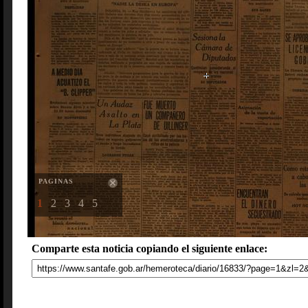
PAGINAS
1
2
3
4
5
Comparte esta noticia copiando el siguiente enlace: