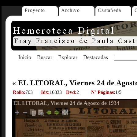
Proyecto
Archivo
Castañeda
Inicio
Buscar
Explorar
Destacadas
«
EL LITORAL, Viernes 24 de Agost
Rollo:
763
Idx:
16833
Dvd:
2
Nº Páginas:
1/5
EL LITORAL, Viernes 24 de Agosto de 1934