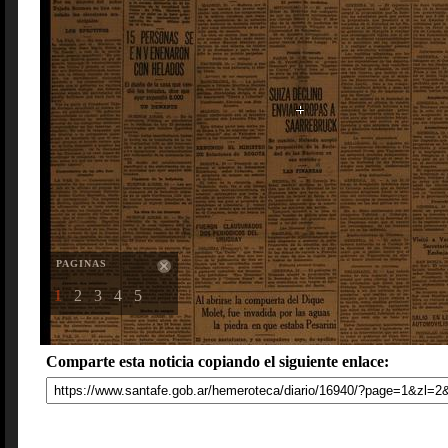
PAGINAS
1
2
3
4
5
Comparte esta noticia copiando el siguiente enlace: