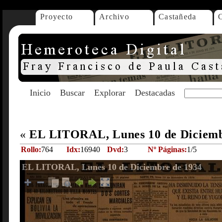
Proyecto
Archivo
Castañeda
Inicio
Buscar
Explorar
Destacadas
«
EL LITORAL, Lunes 10 de Diciemb
Rollo:
764
Idx:
16940
Dvd:
3
Nº Páginas:
1/5
EL LITORAL, Lunes 10 de Diciembre de 1934