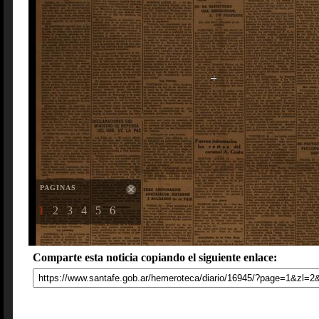
PAGINAS
1
2
3
4
5
6
Comparte esta noticia copiando el siguiente enlace: