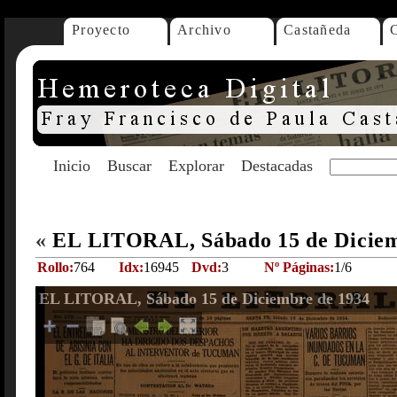
Proyecto
Archivo
Castañeda
Inicio
Buscar
Explorar
Destacadas
«
EL LITORAL, Sábado 15 de Dicie
Rollo:
764
Idx:
16945
Dvd:
3
Nº Páginas:
1/6
EL LITORAL, Sábado 15 de Diciembre de 1934