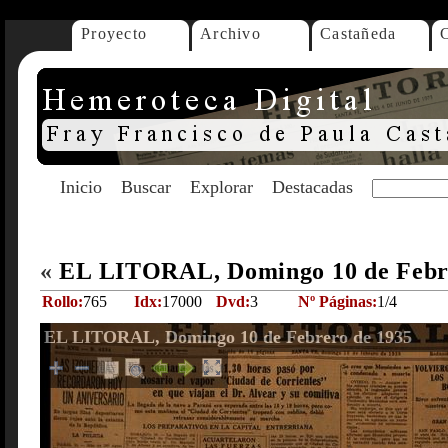
Proyecto
Archivo
Castañeda
Inicio
Buscar
Explorar
Destacadas
«
EL LITORAL, Domingo 10 de Febr
Rollo:
765
Idx:
17000
Dvd:
3
Nº Páginas:
1/4
EL LITORAL, Domingo 10 de Febrero de 1935