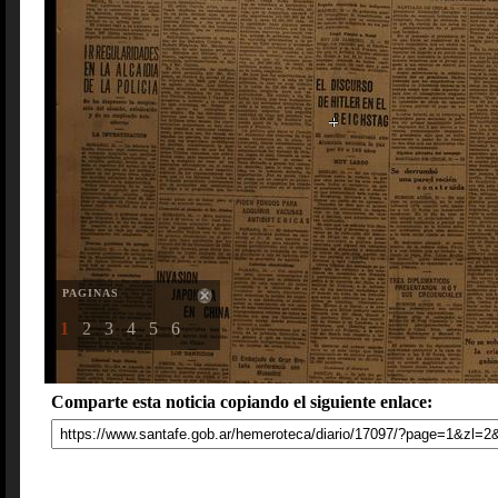
PAGINAS
1
2
3
4
5
6
Comparte esta noticia copiando el siguiente enlace: