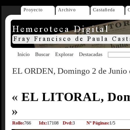
Proyecto
Archivo
Castañeda
Inicio
Buscar
Explorar
Destacadas
EL ORDEN, Domingo 2 de Junio 
«
EL LITORAL, Domin
»
Rollo:
766
Idx:
17108
Dvd:
3
Nº Páginas:
1/5