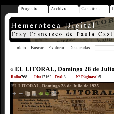
Proyecto
Archivo
Castañeda
Inicio
Buscar
Explorar
Destacadas
«
EL LITORAL, Domingo 28 de Julio
Rollo:
768
Idx:
17162
Dvd:
3
Nº Páginas:
1/5
EL LITORAL, Domingo 28 de Julio de 1935