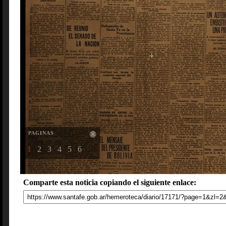
PAGINAS
1
2
3
4
5
6
Comparte esta noticia copiando el siguiente enlace: