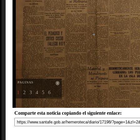
PAGINAS
1
2
3
4
5
6
Comparte esta noticia copiando el siguiente enlace: