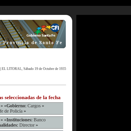
|
EL LITORAL, Sábado 19 de Octubre de 1935
as seleccionadas de la fecha
» «
Gobierno
:
Cargos
»
fe de Policía
»
» «
Instituciones
:
Banco
alidades
:
Director
»