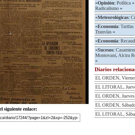
«
Opinión
:
Política
»
Radicalismo
»
«
Meteorológicas
:
Cr
«
Economía
:
Tarifas
Tranvías
»
«
Economía
:
Recaud
«
Sucesos
:
Casamien
Montovani, Alcira R
»
Diarios relacion
EL ORDEN, Viernes 
EL LITORAL, Jueves
EL ORDEN, Jueves 
EL ORDEN, Sábado 
l siguiente enlace:
EL LITORAL, Sábad