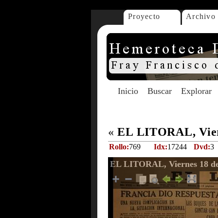
Proyecto
Archivo
Inicio
Buscar
Explorar
«
EL LITORAL, Vier
Rollo:
769
Idx:
17244
Dvd:
3
EL LITORAL, Viernes 18 de