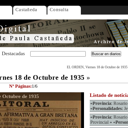
Castañeda
Consulta
Destacadas
EL ORDEN, Viernes 18 de Octubre de 1935
nes 18 de Octubre de 1935
»
Nº Páginas:
1/6
Listado de notici
 Octubre de 1935
«
Provincia
:
Rosario
«
Personalidades
:
Je
«
Provincia
:
Rosario
Provincial
» «
Person