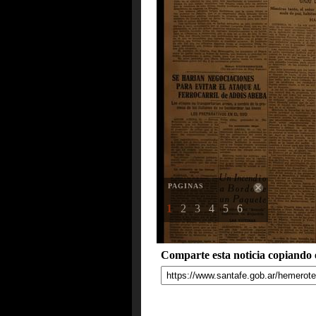
PAGINAS
1
2
3
4
5
6
Comparte esta noticia copiando e