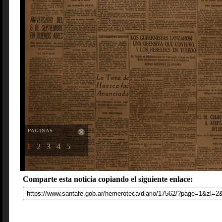
PAGINAS
1
2
3
4
5
Comparte esta noticia copiando el siguiente enlace: