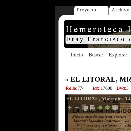
Proyecto
Archivo
Inicio
Buscar
Explorar
«
EL LITORAL, Miér
Rollo:
774
Idx:
17600
Dvd:
3
EL LITORAL, Miércoles 14 