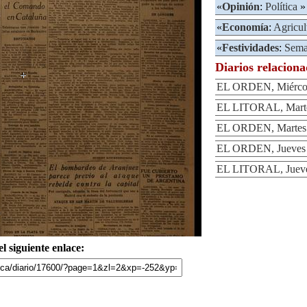
«
Opinión
:
Política
»
«
Economía
:
Agricul
«
Festividades
:
Sema
Diarios relacion
EL ORDEN, Miércole
EL LITORAL, Martes
EL ORDEN, Martes 
EL ORDEN, Jueves 
EL LITORAL, Jueves
l siguiente enlace: