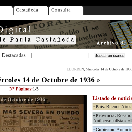
Castañeda
Consulta
Destacadas
EL ORDEN, Miércoles 14 de Octubre de 193
coles 14 de Octubre de 1936
»
Nº Páginas:
1/5
Listado de notici
de Octubre de 1936
«
País
:
Buenos Aires
«
Provincia
:
Rosario
Antipersonalista
» «
«
Gobierno
:
Anunci