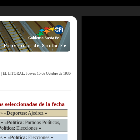
6
|
EL LITORAL, Jueves 15 de Octubre de 1936
as seleccionadas de la fecha
» «
Deportes
:
Ajedrez
»
» «
Política
:
Partidos Políticos,
Política
:
Elecciones
»
os
» «
Política
:
Elecciones
»