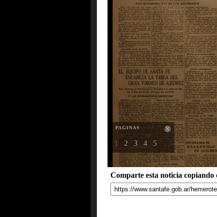
PAGINAS
1
2
3
4
5
Comparte esta noticia copiando e