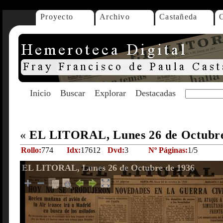
Proyecto
Archivo
Castañeda
Inicio
Buscar
Explorar
Destacadas
«
EL LITORAL, Lunes 26 de Octubr
Rollo:
774
Idx:
17612
Dvd:
3
Nº Páginas:
1/5
EL LITORAL, Lunes 26 de Octubre de 1936