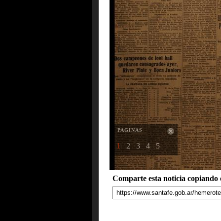
PAGINAS
1
2
3
4
5
Comparte esta noticia copiando e