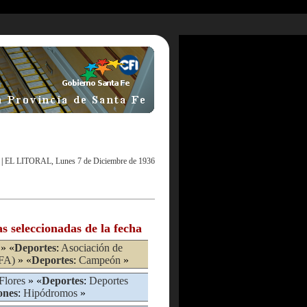
|
EL LITORAL, Lunes 7 de Diciembre de 1936
as seleccionadas de la fecha
» «
Deportes
:
Asociación de
AFA)
» «
Deportes
:
Campeón
»
Flores
» «
Deportes
:
Deportes
ones
:
Hipódromos
»