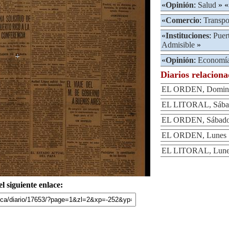
«
Opinión
:
Salud
» «
«
Comercio
:
Transpo
«
Instituciones
:
Puer
Admisible
»
«
Opinión
:
Economí
Diarios relacion
EL ORDEN, Domingo
EL LITORAL, Sábad
EL ORDEN, Sábado 
EL ORDEN, Lunes 7
EL LITORAL, Lunes
l siguiente enlace: