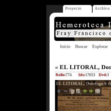
Proyecto
Archivo
Inicio
Buscar
Explorar
«
EL LITORAL, Domi
Rollo:
774
Idx:
17653
Dvd:
3
EL LITORAL, Domingo 6 de