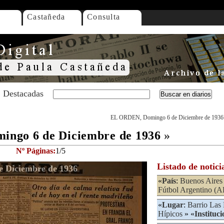
Castañeda
Consulta
Destacadas
EL ORDEN, Domingo 6 de Diciembre de 1936
ngo 6 de Diciembre de 1936
»
Nº Páginas:
1/5
Listado de notici
 Diciembre de 1936
«
País
:
Buenos Aires
Fútbol Argentino (
«
Lugar
:
Barrio Las 
Hípicos
» «
Instituci