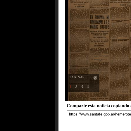
PAGINAS
1
2
3
4
Comparte esta noticia copiando e