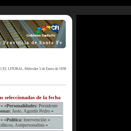
8
|
EL LITORAL, Miércoles 5 de Enero de 1938
as seleccionadas de la fecha
» «
Personalidades
:
Presidente
sonas
:
Justo, Agustín Pedro
»
» «
Política
:
Intervención
»
olíticos, Antipersonalista
»