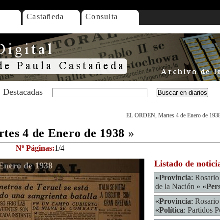
Castañeda
Consulta
Destacadas
EL ORDEN, Martes 4 de Enero de 193
es 4 de Enero de 1938
»
Nº Páginas:
1/4
Listado de notici
Enero de 1938
«
Provincia
:
Rosario
de la Nación
» «
Per
«
Provincia
:
Rosario
«
Política
:
Partidos P