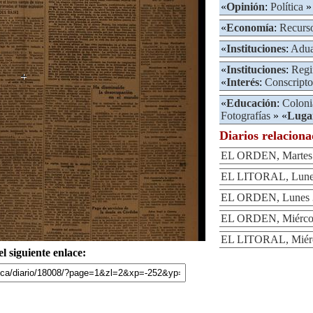
«
Opinión
:
Política
»
«
Economía
:
Recurs
«
Instituciones
:
Adu
«
Instituciones
:
Regi
«
Interés
:
Conscripto
«
Educación
:
Coloni
Fotografías
» «
Luga
Diarios relacion
EL ORDEN, Martes 
EL LITORAL, Lunes
EL ORDEN, Lunes 3
EL ORDEN, Miércole
EL LITORAL, Miérco
l siguiente enlace: