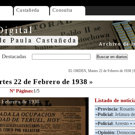
Castañeda
Consulta
Destacadas
EL ORDEN, Martes 22 de Febrero de 1938
|
es 22 de Febrero de 1938
»
Nº Páginas:
1/5
Listado de notici
Febrero de 1938
«
Provincia
:
Rosario
«
Policial
:
Jefatura de
«
Policial
:
Arresto
» 
«
Opinión
:
Democrac