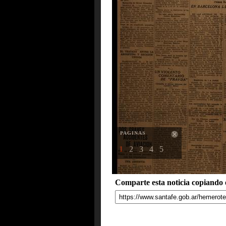
PAGINAS
1
2
3
4
5
Comparte esta noticia copiando e