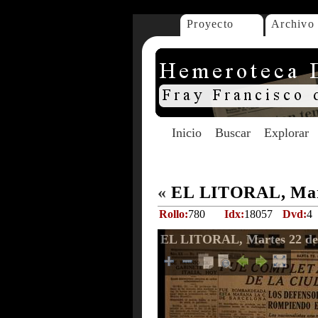
Proyecto
Archivo
Inicio
Buscar
Explorar
«
EL LITORAL, Mart
Rollo:
780
Idx:
18057
Dvd:
4
EL LITORAL, Martes 22 de 