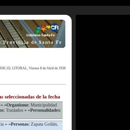
1938
|
EL LITORAL, Viernes 8 de Abril de 1938
as seleccionadas de la fecha
» «
Organismo
:
Municipalidad
os
:
Traslados
» «
Personalidades
:
ia
» «
Personas
:
Zapata Gollán,