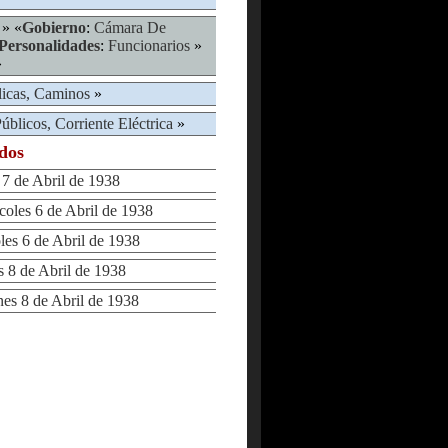
» «
Gobierno
:
Cámara De
Personalidades
:
Funcionarios
»
»
licas, Caminos
»
úblicos, Corriente Eléctrica
»
ados
 de Abril de 1938
les 6 de Abril de 1938
s 6 de Abril de 1938
8 de Abril de 1938
s 8 de Abril de 1938