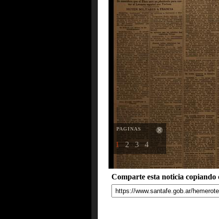
PAGINAS
1
2
3
4
Comparte esta noticia copiando e