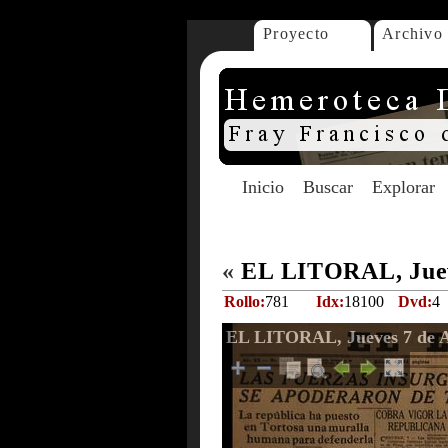
Proyecto
Archivo
Inicio
Buscar
Explorar
«
EL LITORAL, Jueve
Rollo:
781
Idx:
18100
Dvd:
4
EL LITORAL, Jueves 7 de A