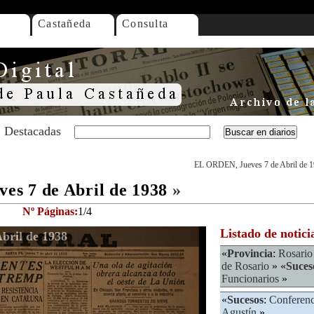
Castañeda
Consulta
Destacadas
EL ORDEN, Jueves 7 de Abril de 
s 7 de Abril de 1938
»
Nº Páginas:
1/4
Listado de notici
bril de 1938
«
Provincia
:
Rosario
de Rosario
» «
Suces
Funcionarios
»
«
Sucesos
:
Conferenc
Agustín
»