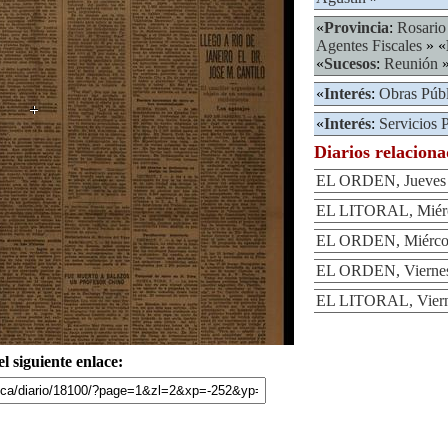
«
Provincia
:
Rosario
Agentes Fiscales
» «
«
Sucesos
:
Reunión
«
Interés
:
Obras Púb
«
Interés
:
Servicios P
Diarios relacion
EL ORDEN, Jueves 7
EL LITORAL, Miérco
EL ORDEN, Miércole
EL ORDEN, Viernes 
EL LITORAL, Vierne
l siguiente enlace: